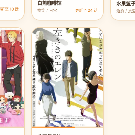
白熊咖啡馆
水果篮子
新至 10 话
搞笑 / 日常
更新至 24 话
治愈 / 恋