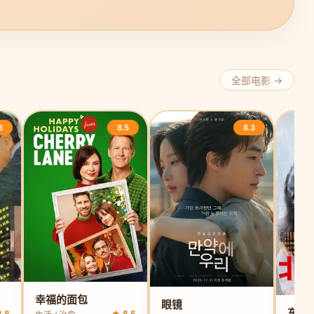
全部电影 →
8
8.5
8.3
幸福的面包
眼镜
东京
.8
★ 8.5