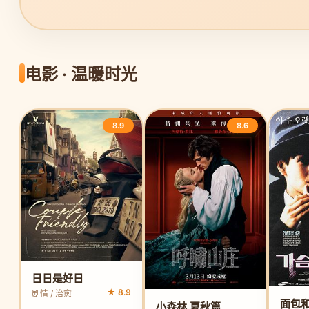
电影 · 温暖时光
8.9
8.6
日日是好日
★ 8.9
剧情 / 治愈
小森林 夏秋篇