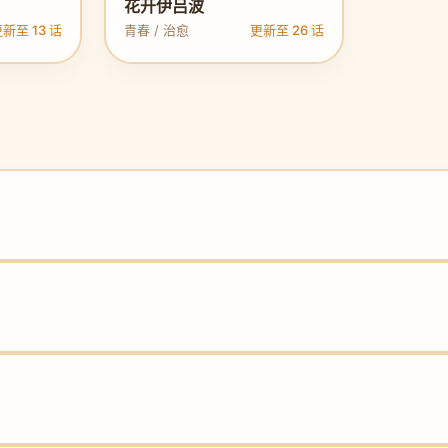
花开伊吕波
新至 13 话
青春 / 治愈
更新至 26 话