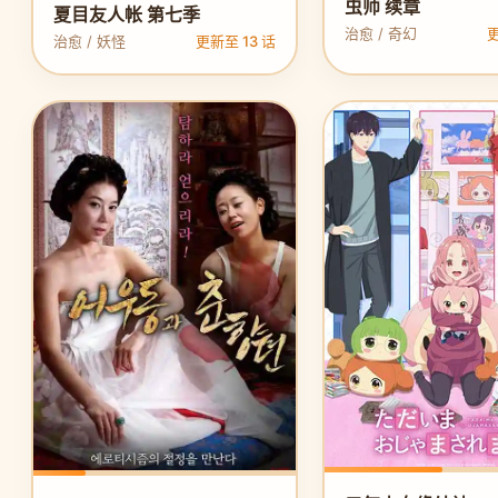
虫师 续章
夏目友人帐 第七季
治愈 / 奇幻
更
治愈 / 妖怪
更新至 13 话