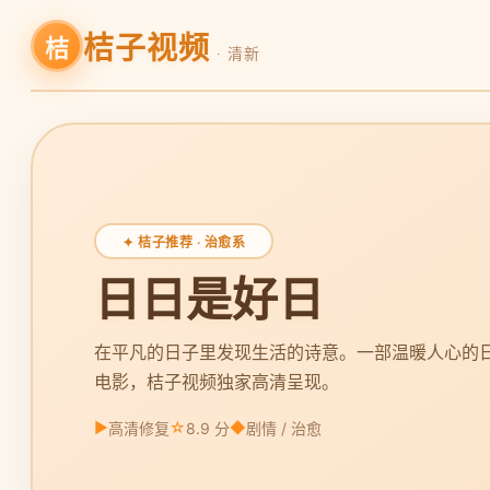
桔子视频
桔
· 清新
✦ 桔子推荐 · 治愈系
日日是好日
在平凡的日子里发现生活的诗意。一部温暖人心的
电影，桔子视频独家高清呈现。
▶
☆
◆
高清修复
8.9 分
剧情 / 治愈