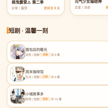
元气少女缘结神
摇曳露营△ 第二季
恋爱 / 治愈
更
日常 / 露营
更新至 8 话
短剧 · 温馨一刻
面包店的暖光
治愈 / 短剧
热播
共 8 集
周末咖啡馆
生活 / 短剧
口碑
共 6 集
小城故事多
剧情 / 短剧
新剧
共 10 集