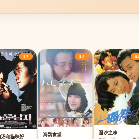
8.7
8.4
8.
澄沙之味
海鸥食堂
面包和汤和猫咪好天气
★ 8