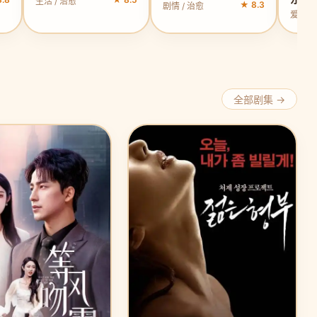
生活 / 治愈
★ 8.3
剧情 / 治愈
爱情 /
全部剧集 →