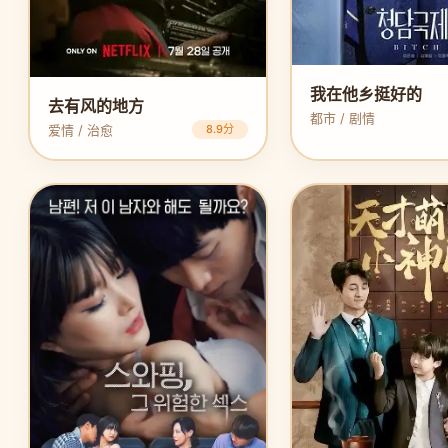
我在他乡挺好的
去有风的地方
都市 / 剧情
爱情 / 治愈
8.9分