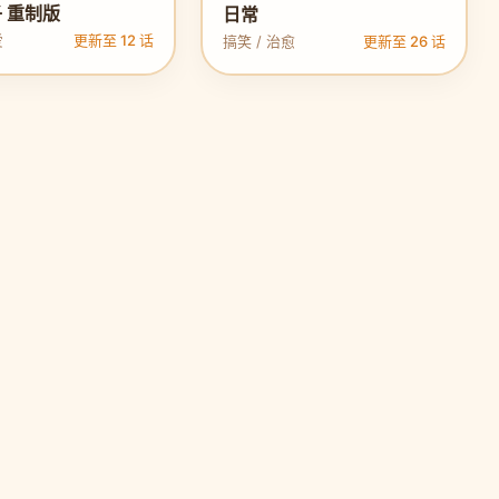
 重制版
日常
爱
更新至 12 话
搞笑 / 治愈
更新至 26 话