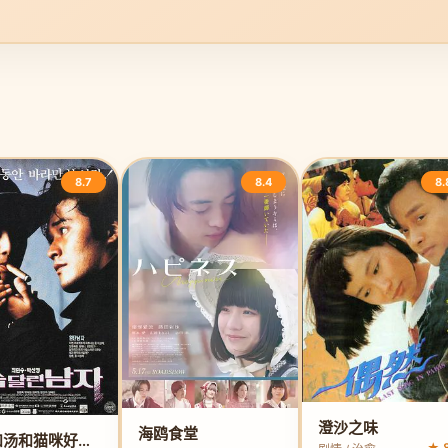
8.7
8.4
8.
澄沙之味
海鸥食堂
面包和汤和猫咪好天气
★ 8