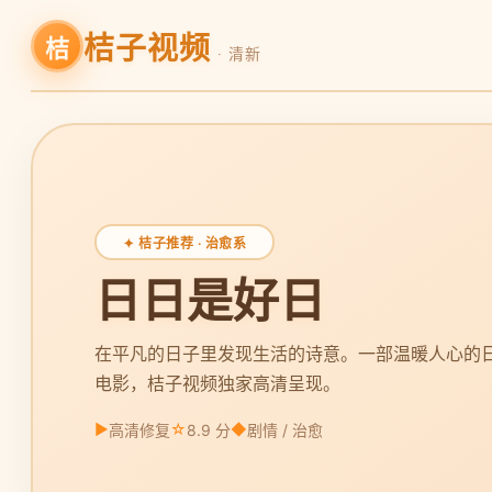
桔子视频
桔
· 清新
✦ 桔子推荐 · 治愈系
日日是好日
在平凡的日子里发现生活的诗意。一部温暖人心的
电影，桔子视频独家高清呈现。
▶
☆
◆
高清修复
8.9 分
剧情 / 治愈