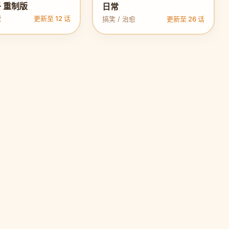
 重制版
日常
爱
更新至 12 话
搞笑 / 治愈
更新至 26 话