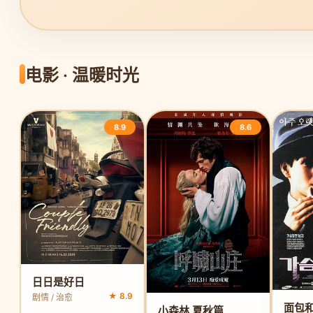
电影 · 温暖时光
8.9
8.6
日日是好日
★ 8.9
剧情 / 治愈
小森林 夏秋篇