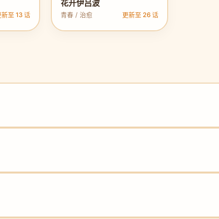
花开伊吕波
新至 13 话
青春 / 治愈
更新至 26 话