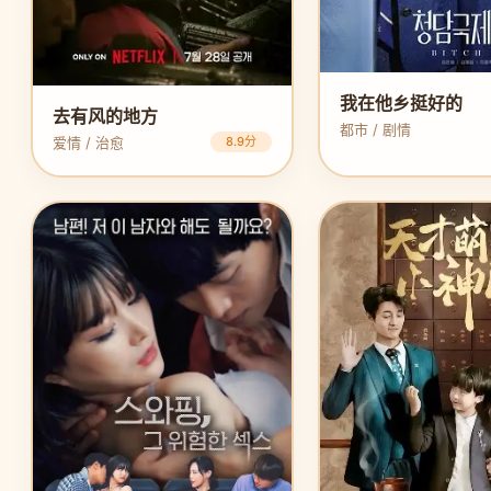
我在他乡挺好的
去有风的地方
都市 / 剧情
爱情 / 治愈
8.9分