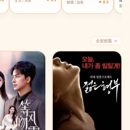
生活 / 治愈
★ 8.3
剧情 / 治愈
爱情 /
全部剧集 →