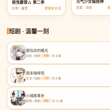
元气少女缘结神
摇曳露营△ 第二季
恋爱 / 治愈
更
日常 / 露营
更新至 8 话
短剧 · 温馨一刻
面包店的暖光
治愈 / 短剧
热播
共 8 集
周末咖啡馆
生活 / 短剧
口碑
共 6 集
小城故事多
剧情 / 短剧
新剧
共 10 集