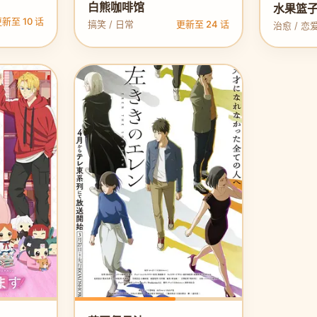
白熊咖啡馆
水果篮子
新至 10 话
搞笑 / 日常
更新至 24 话
治愈 / 恋