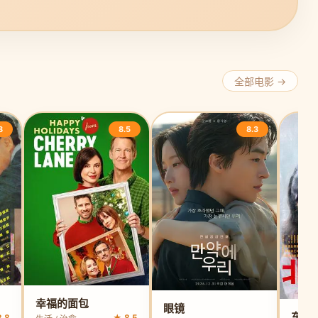
全部电影 →
8
8.5
8.3
幸福的面包
眼镜
东京
.8
★ 8.5