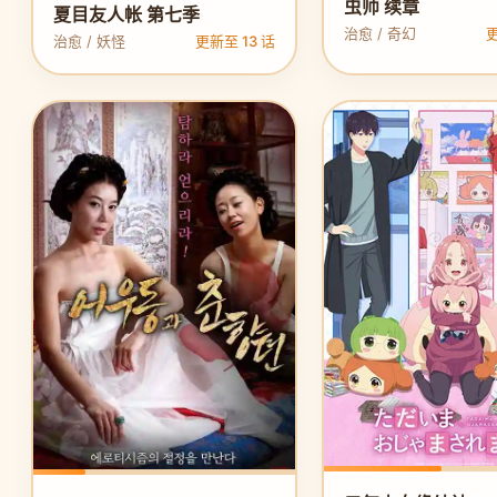
虫师 续章
夏目友人帐 第七季
治愈 / 奇幻
更
治愈 / 妖怪
更新至 13 话